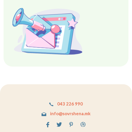
043 226 990
info@sovrshena.mk