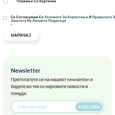
Плаќање Со Картичка
Се Согласувам Со
Условите За Користење
И
Правилата З
Заштита На Личните Податоци
*
НАРАЧАЈ
Newsletter
Претплатете се на нашиот newsletter и
бидете во тек со најновите новости и
понуди.
SUBSCRIBE