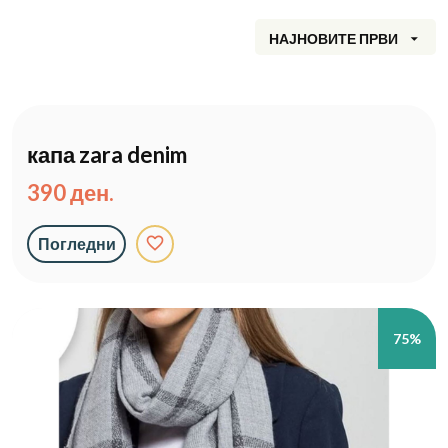
НАЈНОВИТЕ ПРВИ
капа zara denim
390 ден.
favorite_border
Погледни
75%