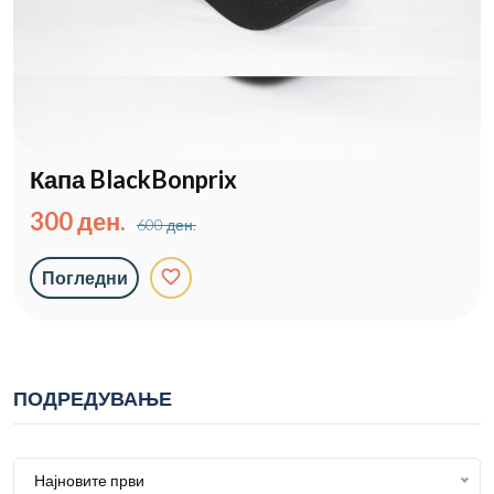
Капа BlackBonprix
300 ден.
600 ден.
favorite_border
Погледни
ПОДРЕДУВАЊЕ
Најновите први