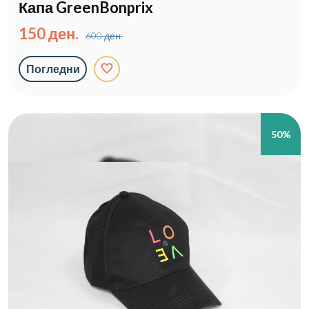
Капа GreenBonprix
150 ден.
600 ден.
favorite_border
Погледни
50%