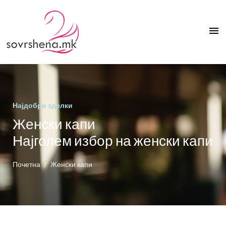
menu
Најдобри зделки
Женски капи
Најголем избор на женски капи
Почетна
Женски капи