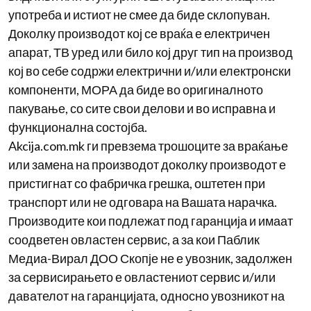
употреба и истиот не смее да биде склопуван.
Доколку производот кој се враќа е електричен
апарат, ТВ уред или било кој друг тип на производ
кој во себе содржи електрични и/или електронски
компоненти, МОРА да биде во оригиналното
пакување, со сите свои делови и во исправна и
функционална состојба.
Akcija.com.mk ги превзема трошоците за враќање
или замена на производот доколку производот е
пристигнат со фабричка грешка, оштетен при
транспорт или не одговара на Вашата нарачка.
Производите кои подлежат под гаранција и имаат
соодветен овластен сервис, а за кои Паблик
Медиа-Вирал ДОО Скопје не е увозник, задолжен
за сервисирањето е овластениот сервис и/или
давателот на гаранцијата, односно увозникот на