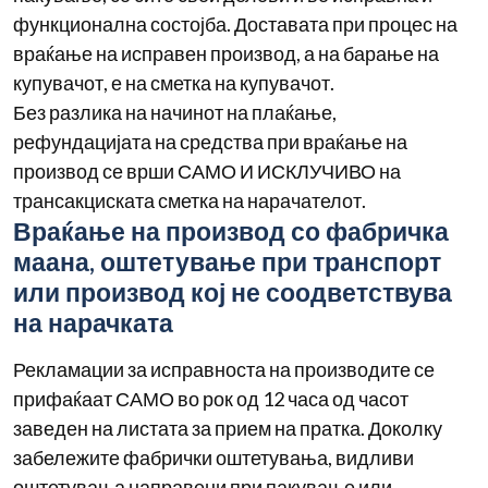
функционална состојба. Доставата при процес на
враќање на исправен производ, а на барање на
купувачот, е на сметка на купувачот.
Без разлика на начинот на плаќање,
рефундацијата на средства при враќање на
производ се врши САМО И ИСКЛУЧИВО на
трансакциската сметка на нарачателот.
Враќање на производ со фабричка
маана, оштетување при транспорт
или производ кој не соодветствува
на нарачката
Рекламации за исправноста на производите се
прифаќаат САМО во рок од 12 часа од часот
заведен на листата за прием на пратка. Доколку
забележите фабрички оштетувања, видливи
оштетувања направени при пакување или