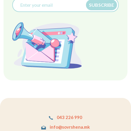
SUBSCRIBE
043 226 990
info@sovrshena.mk