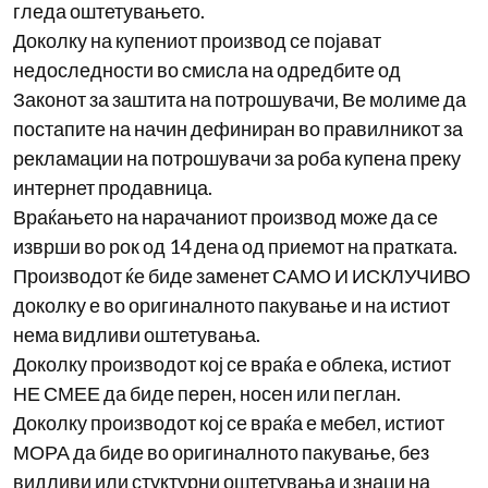
гледа оштетувањето.
Доколку на купениот производ се појават
недоследности во смисла на одредбите од
Законот за заштита на потрошувачи, Ве молиме да
постапите на начин дефиниран во правилникот за
рекламации на потрошувачи за роба купена преку
интернет продавница.
Враќањето на нарачаниот производ може да се
изврши во рок од 14 дена од приемот на пратката.
Производот ќе биде заменет САМО И ИСКЛУЧИВО
доколку е во оригиналното пакување и на истиот
нема видливи оштетувања.
Доколку производот кој се враќа е облека, истиот
НЕ СМЕЕ да биде перен, носен или пеглан.
Доколку производот кој се враќа е мебел, истиот
МОРА да биде во оригиналното пакување, без
видливи или стуктурни оштетувања и знаци на