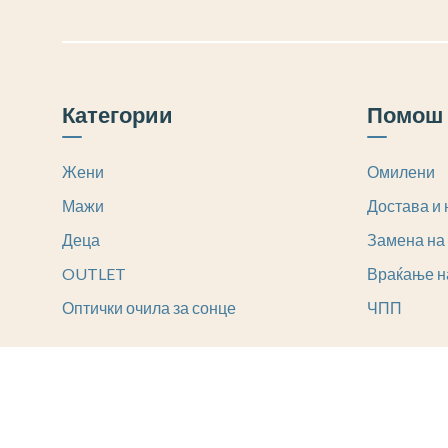
Категории
Помош 
Жени
Омилени
Мажи
Достава и 
Деца
Замена на
OUTLET
Враќање н
Оптички очила за сонце
ЧПП
© sovrshena.com.mk create with
favorite
by
MyAsset