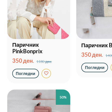
Паричник
Паричник B
PinkBonprix
350 ден.
140
350 ден.
1180 ден.
Погледни
favorite_border
Погледни
50%