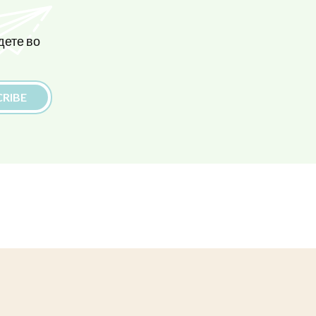
дете во
RIBE