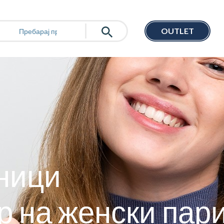
OUTLET
ници
р на женски пар