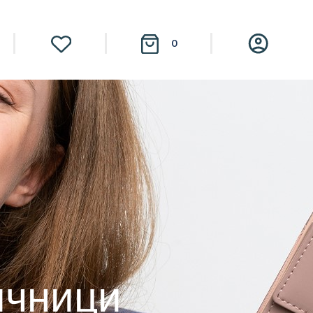
0
ичници