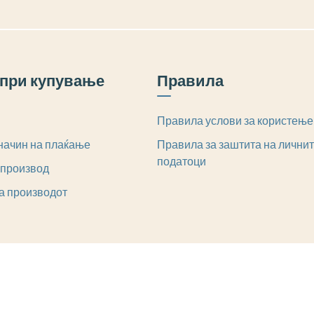
при купување
Правила
Правила услови за користење
начин на плаќање
Правила за заштита на лични
податоци
 производ
а производот