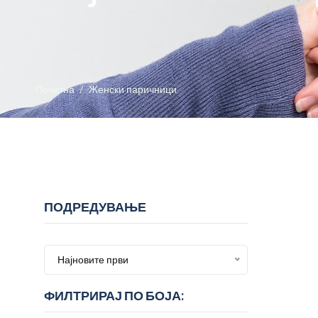
Почетна
Женски паричници
ПОДРЕДУВАЊЕ
Најновите први
ФИЛТРИРАЈ ПО БОЈА: