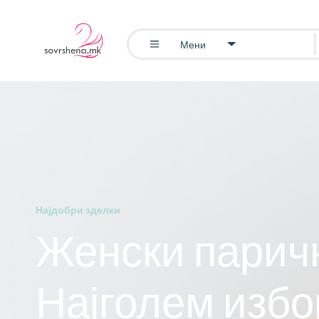
Мени
Најдобри зделки
Женски парич
Најголем избо