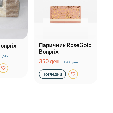
Паричник RoseGold
onprix
Bonprix
0 ден.
350 ден.
1200 ден.
favorite_border
favorite_border
Погледни