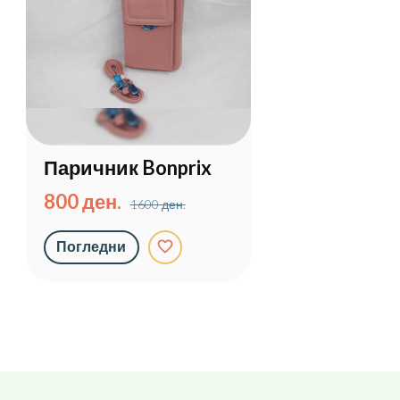
Паричник Bonprix
800 ден.
1600 ден.
favorite_border
Погледни