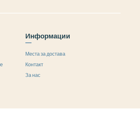
Информации
Места за достава
те
Контакт
За нас