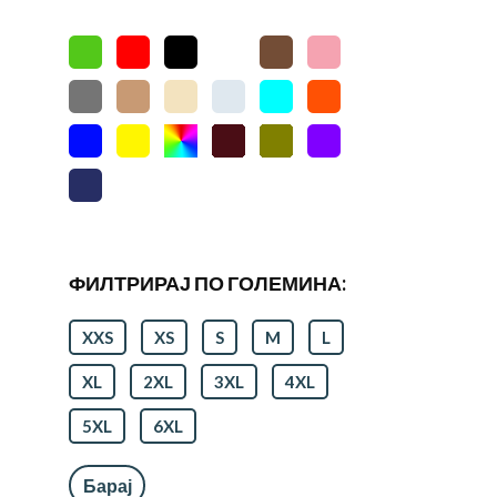
ФИЛТРИРАЈ ПО ГОЛЕМИНА:
XXS
XS
S
M
L
XL
2XL
3XL
4XL
5XL
6XL
Барај