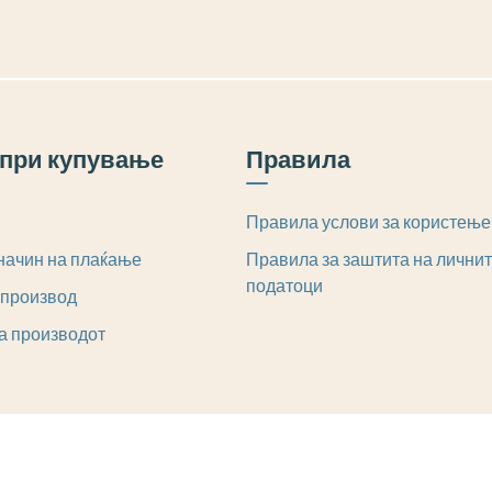
при купување
Правила
Правила услови за користење
начин на плаќање
Правила за заштита на лични
податоци
 производ
а производот