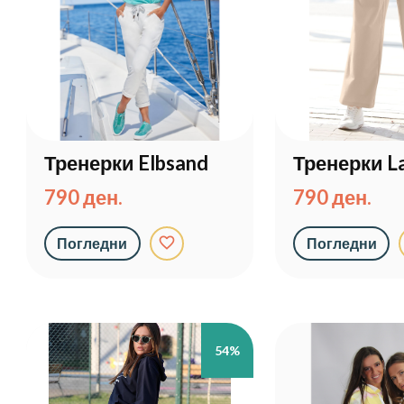
Тренерки Elbsand
Тренерки L
790 ден.
790 ден.
favorite_border
Погледни
Погледни
54%