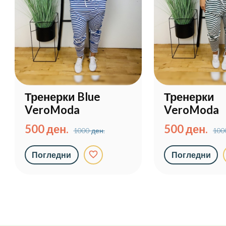
Тренерки Blue
Тренерки
VeroModa
VeroModa
500 ден.
500 ден.
1000 ден.
100
favorite_border
Погледни
Погледни