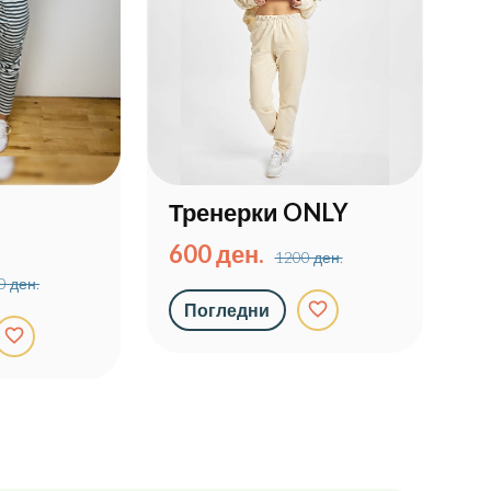
Тренерки ONLY
600 ден.
1200 ден.
0 ден.
favorite_border
Погледни
favorite_border