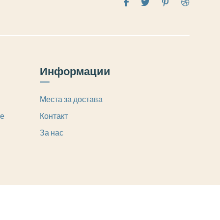
Информации
Места за достава
те
Контакт
За нас