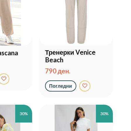
Тренерки Venice
ascana
Beach
790 ден.
favorite_border
favorite_border
Погледни
30%
30%