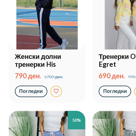
Женски долни
Тренерки O
тренерки His
Egret
790 ден.
690 ден.
1700 ден.
990
favorite_border
Погледни
Погледни
50%