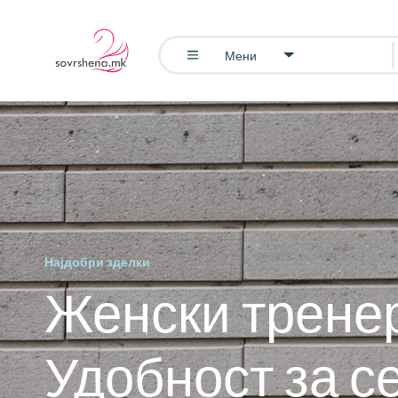
Мени
Најдобри зделки
Женски трене
Удобност за се