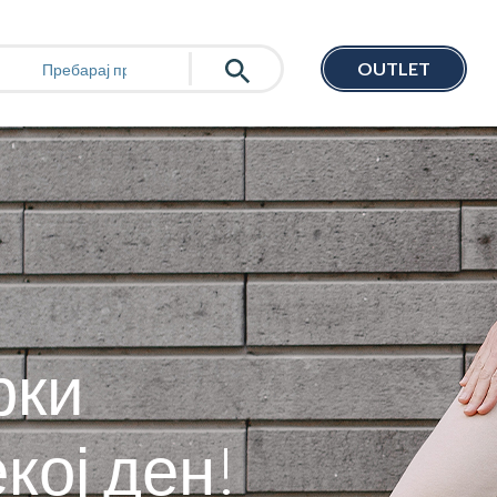
OUTLET
рки
кој ден!