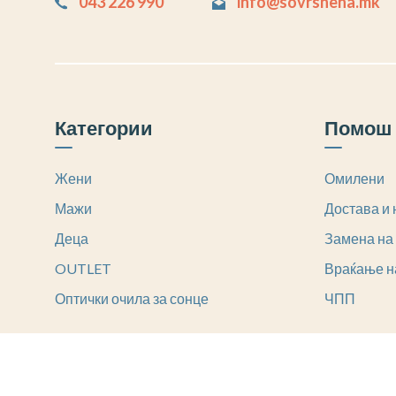
043 226 990
info@sovrshena.mk
Категории
Помош 
Жени
Омилени
Мажи
Достава и 
Деца
Замена на
OUTLET
Враќање н
Оптички очила за сонце
ЧПП
© sovrshena.com.mk create with
by
MyAsset