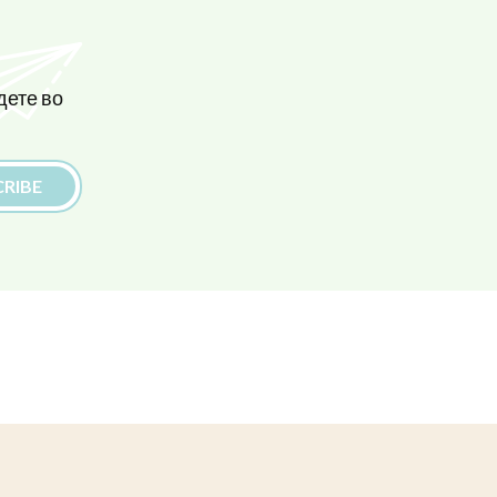
дете во
RIBE