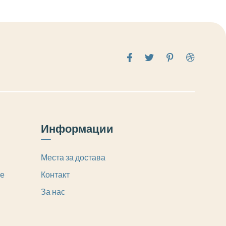
Информации
Места за достава
те
Контакт
За нас