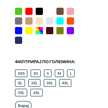
ФИЛТРИРАЈ ПО ГОЛЕМИНА:
XXS
XS
S
M
L
XL
2XL
3XL
4XL
5XL
6XL
Барај