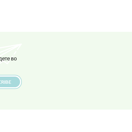
дете во
RIBE