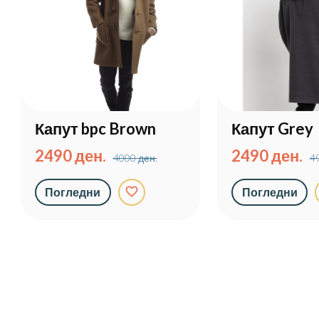
Капут bpc Brown
Капут Grey
2490 ден.
2490 ден.
4000 ден.
4
favorite_border
Погледни
Погледни