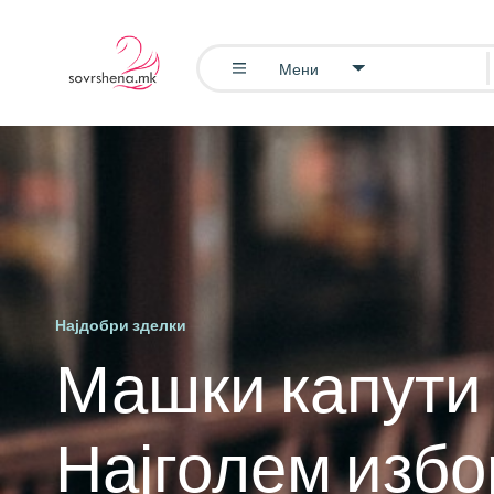
Мени
Најдобри зделки
Машки капути
Најголем избо