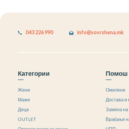
043 226 990
info@sovrshena.mk
Категории
Помош 
Жени
Омилени
Мажи
Достава и 
Деца
Замена на
OUTLET
Враќање н
Оптички очила за сонце
ЧПП