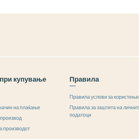
при купување
Правила
Правила услови за користење
начин на плаќање
Правила за заштита на лични
податоци
 производ
а производот