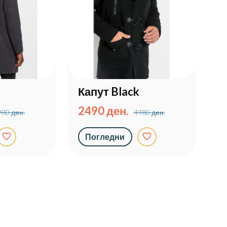
Капут Black
2490 ден.
980 ден.
4980 ден.
favorite_border
favorite_border
Погледни