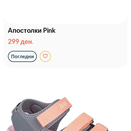
Aпостолки Pink
299 ден.
favorite_border
Погледни