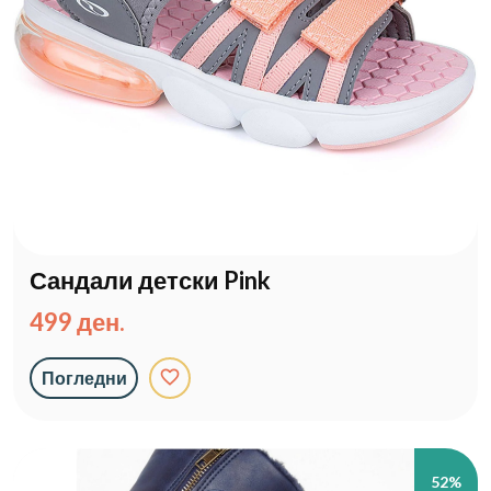
Сандали детски Pink
499 ден.
favorite_border
Погледни
52%