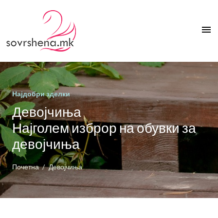
menu
Најдобри зделки
Девојчиња
Најголем изброр на обувки за
девојчиња
Почетна
Девојчиња