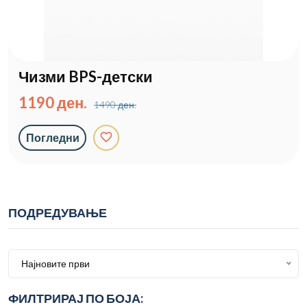
Чизми BPS-детски
1190 ден.
1490 ден.
favorite_border
Погледни
ПОДРЕДУВАЊЕ
Најновите први
ФИЛТРИРАЈ ПО БОЈА: