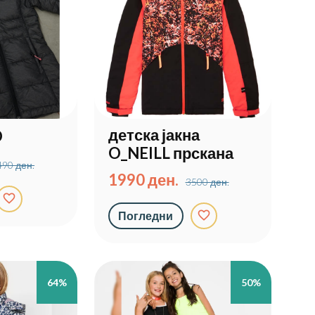
детска јакна
D
O_NEILL прскана
490 ден.
1990 ден.
3500 ден.
favorite_border
favorite_border
Погледни
64%
50%