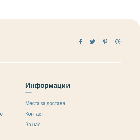
Информации
Места за достава
те
Контакт
За нас