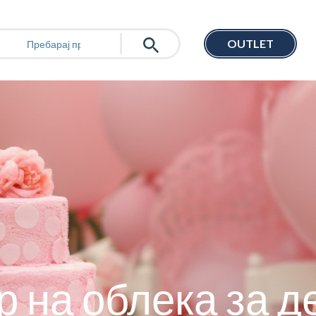
OUTLET
р на облека за 