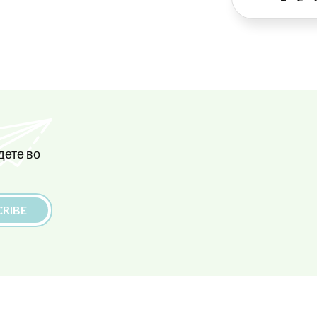
дете во
RIBE