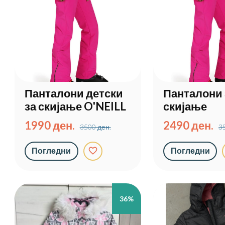
Панталони детски
Панталони 
за скијање O'NEILL
скијање
1990 ден.
2490 ден.
3500 ден.
3
favorite_border
Погледни
Погледни
36%