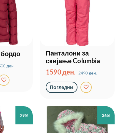
Панталони за
 бордо
скијање Columbia
500 ден.
1590 ден.
2490 ден.
favorite_border
favorite_border
Погледни
29%
36%