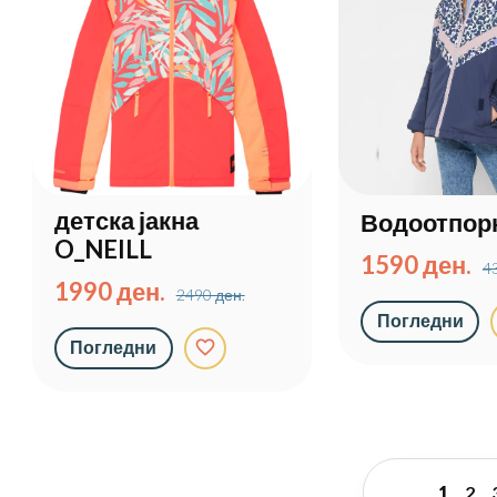
детска јакна
Водоотпорн
O_NEILL
1590 ден.
4
1990 ден.
2490 ден.
Погледни
favorite_border
Погледни
1
2