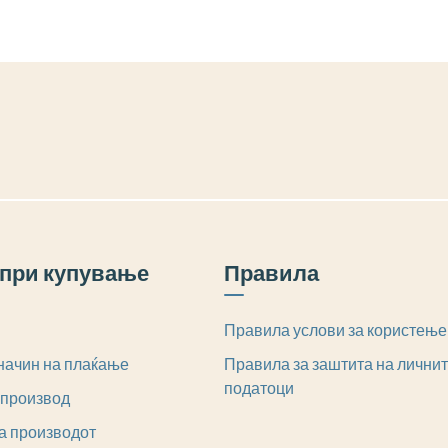
при купување
Правила
Правила услови за користење
начин на плаќање
Правила за заштита на лични
податоци
 производ
а производот