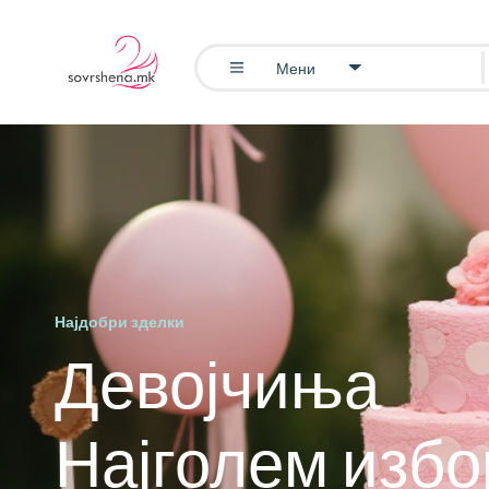
Мени
Најдобри зделки
Девојчиња
Најголем избо