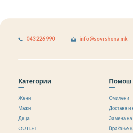
043 226 990
info@sovrshena.mk
Категории
Помош 
Жени
Омилени
Мажи
Достава и 
Деца
Замена на
OUTLET
Враќање н