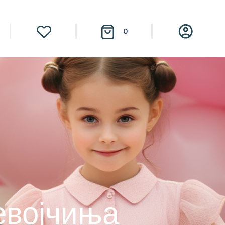
0
девојчиња