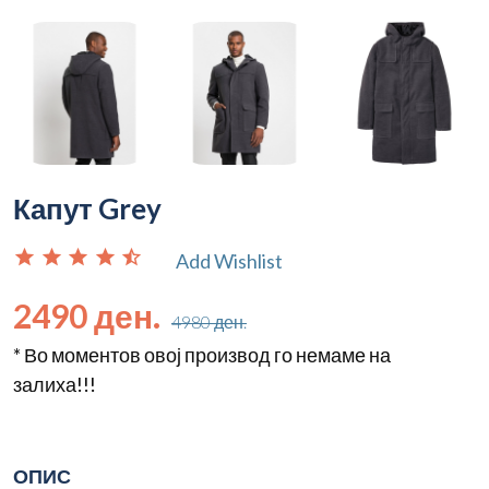
Капут Grey
star
star
star
star
star_half
Add Wishlist
2490 ден.
4980 ден.
* Во моментов овој производ го немаме на
залиха!!!
ОПИС