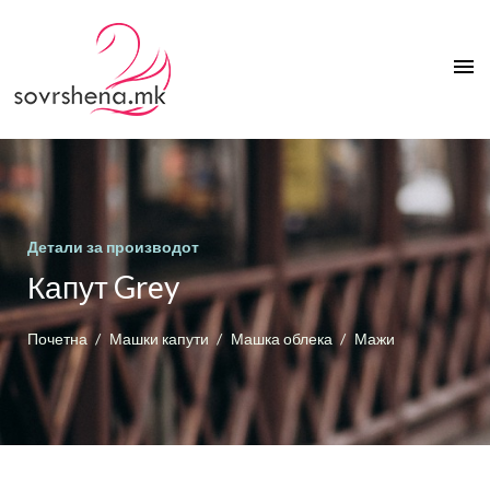
menu
Детали за производот
Капут Grey
Почетна
Машки капути
Машка облека
Мажи