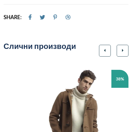
SHARE:
Слични производи
arrow_left
arrow_right
38%