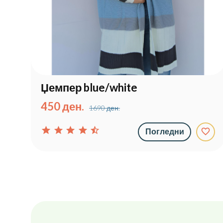
Џемпер blue/white
450 ден.
1690 ден.
star
star
star
star
star_half
favorite_border
Погледни