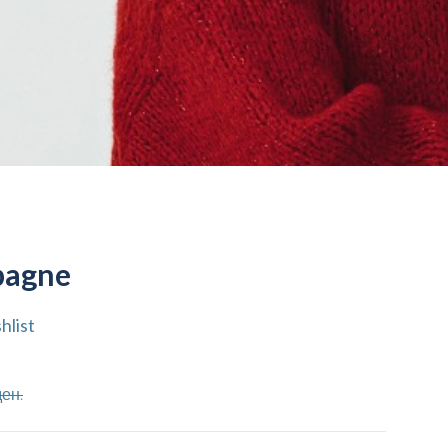
pagne
hlist
ен.