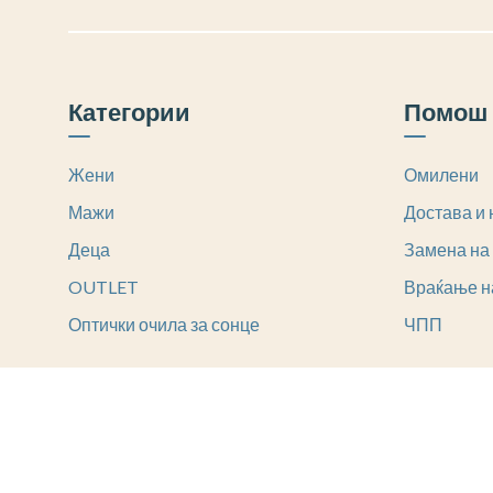
Категории
Помош 
Жени
Омилени
Мажи
Достава и 
Деца
Замена на
OUTLET
Враќање н
Оптички очила за сонце
ЧПП
© sovrshena.com.mk create with
favorite
by
MyAsset