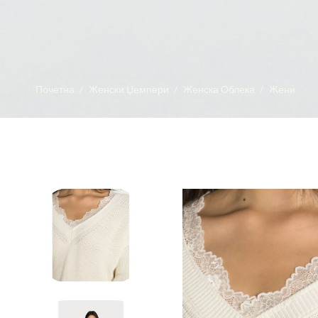
Почетна
Женски Џемпери
Женска Облека
Жени