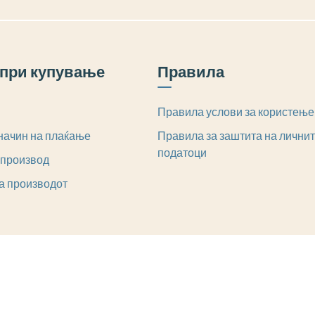
при купување
Правила
Правила услови за користење
начин на плаќање
Правила за заштита на лични
податоци
 производ
а производот