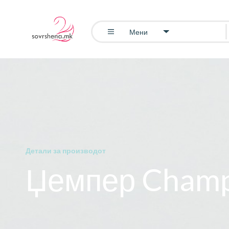
Мени
Детали за производот
Џемпер Cham