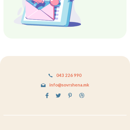
043 226 990
info@sovrshena.mk