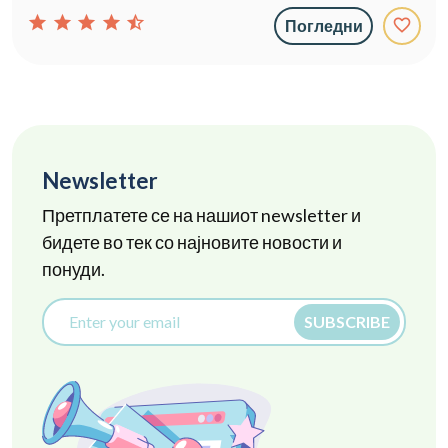
star
star
star
star
star_half
favorite_border
Погледни
Newsletter
Претплатете се на нашиот newsletter и
бидете во тек со најновите новости и
понуди.
SUBSCRIBE