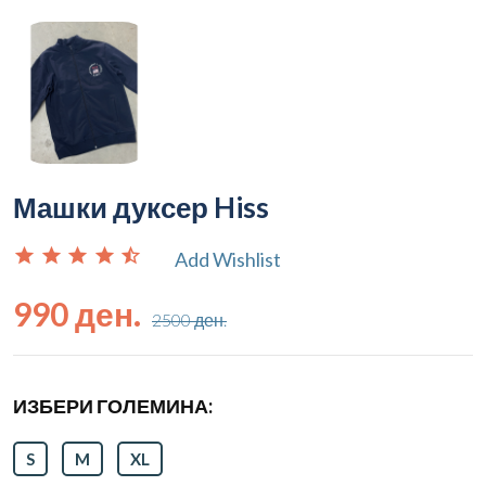
Машки дуксер Hiss
star
star
star
star
star_half
Add Wishlist
990 ден.
2500 ден.
ИЗБЕРИ ГОЛЕМИНА:
S
M
XL