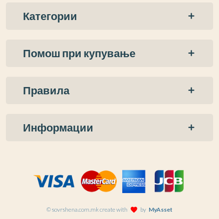
Категории
Помош при купување
Правила
Информации
© sovrshena.com.mk create with
favorite
by
MyAsset