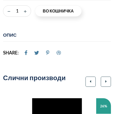
ВО КОШНИЧКА
ОПИС
SHARE:
Слични производи
arrow_left
arrow_right
26%